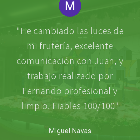
re
He cambiado las luces de
con
mi frutería, excelente
pre
comunicación con Juan, y
ue
trabajo realizado por
bre
Fernando profesional y
ch
les
limpio. Fiables 100/100
pod
So
Miguel Navas
no
qu