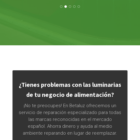
no
aré
mi
ad
m
¿Tienes problemas con las luminarias
de tu negocio de alimentación?
am
¡No te preocupes! En Betaluz ofrecemos un
servicio de reparación especializado para todas
m
las marcas reconocidas en el mercado
español. Ahorra dinero y ayuda al medio
re
ambiente reparando en lugar de reemplazar.