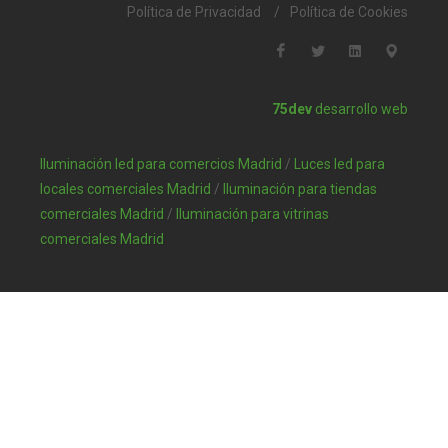
Política de Privacidad
/
Política de Cookies
75dev
desarrollo web
Iluminación led para comercios Madrid
/
Luces led para
locales comerciales Madrid
/
Iluminación para tiendas
comerciales Madrid
/
Iluminación para vitrinas
comerciales Madrid